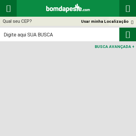


Usar minha Localização


BUSCA AVANÇADA
+