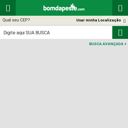


Usar minha Localização


BUSCA AVANÇADA
+