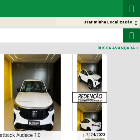

Usar minha Localização


BUSCA AVANÇADA
+
stback Audace 1.0
2024/2023

R$ 110.300