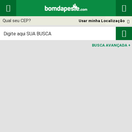


Usar minha Localização


BUSCA AVANÇADA
+