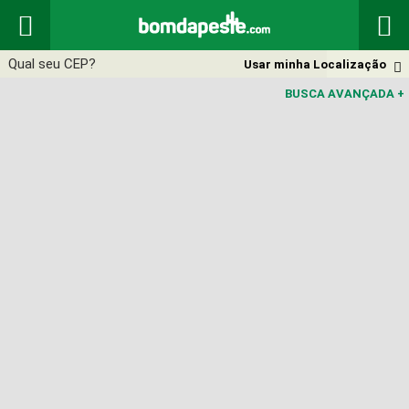


Usar minha Localização

BUSCA AVANÇADA
+