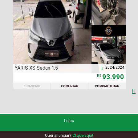
YARIS XS Sedan 1.5
2024/2024

93.990
R$
FINANCIAR
COMENTAR
COMPARTILHAR

Lojas
Quer anunciar?
Clique aqui!