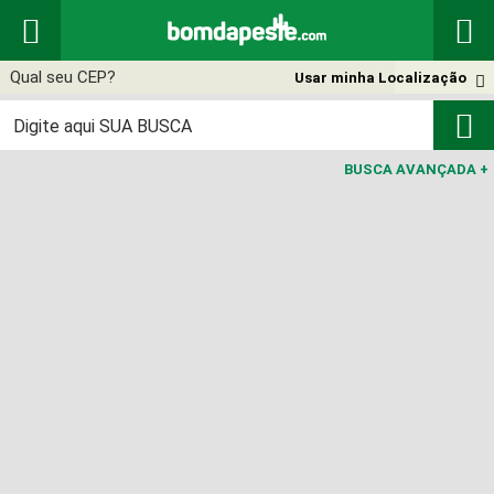


Usar minha Localização


BUSCA AVANÇADA
+