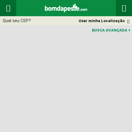


Usar minha Localização

BUSCA AVANÇADA
+