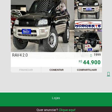
RAV4 2.0
1999

44.900
R$
FINANCIAR
COMENTAR
COMPARTILHAR

Lojas
Quer anunciar?
Clique aqui!