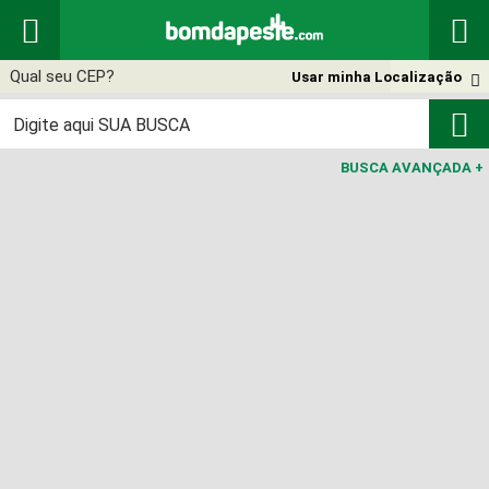


Usar minha Localização


BUSCA AVANÇADA
+