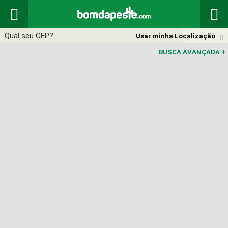


Usar minha Localização

BUSCA AVANÇADA
+