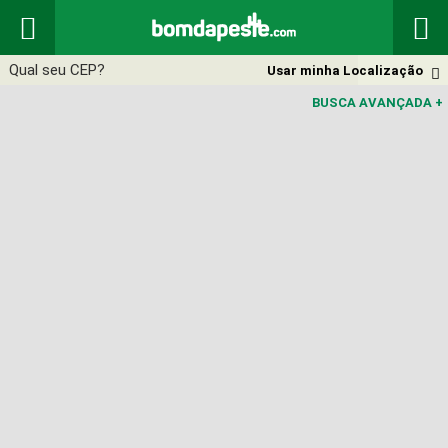


Usar minha Localização

BUSCA AVANÇADA
+