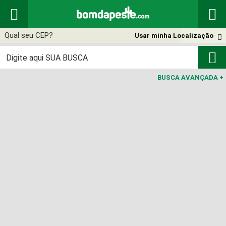


Usar minha Localização


BUSCA AVANÇADA
+