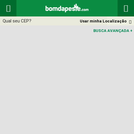


Usar minha Localização

BUSCA AVANÇADA
+