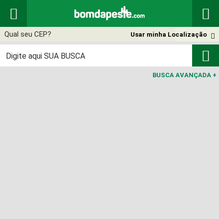


Usar minha Localização


BUSCA AVANÇADA
+