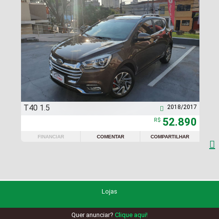
T40 1.5
2018/2017

52.890
R$
FINANCIAR
COMENTAR
COMPARTILHAR

Lojas
Quer anunciar?
Clique aqui!