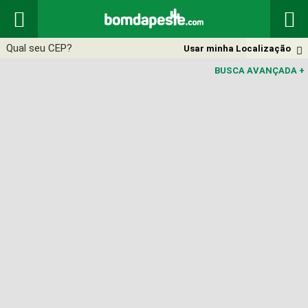


Usar minha Localização

BUSCA AVANÇADA
+