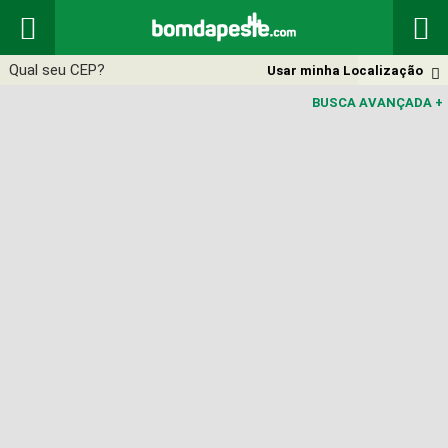


Usar minha Localização

BUSCA AVANÇADA
+