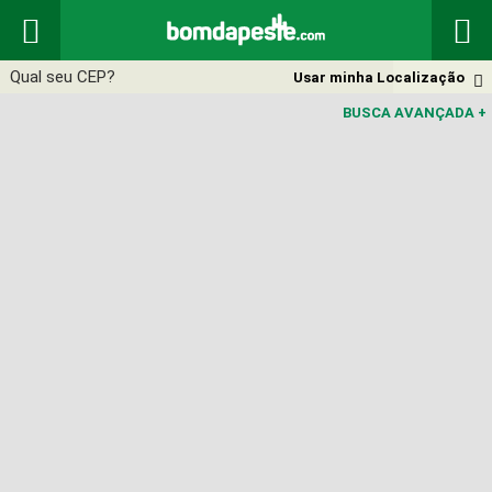


Usar minha Localização

BUSCA AVANÇADA
+