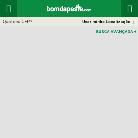


Usar minha Localização

BUSCA AVANÇADA
+