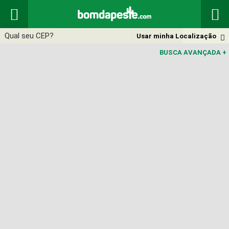


Usar minha Localização

BUSCA AVANÇADA
+