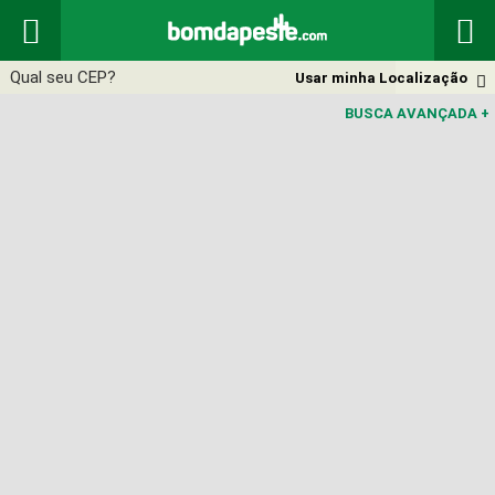


Usar minha Localização

BUSCA AVANÇADA
+