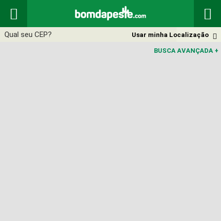


Usar minha Localização

BUSCA AVANÇADA
+