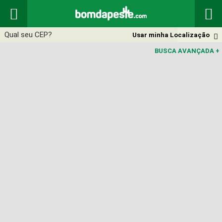


Usar minha Localização

BUSCA AVANÇADA
+