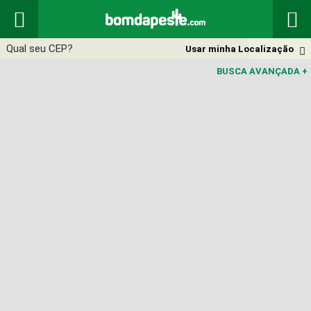


Usar minha Localização

BUSCA AVANÇADA
+