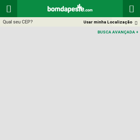


Usar minha Localização

BUSCA AVANÇADA
+