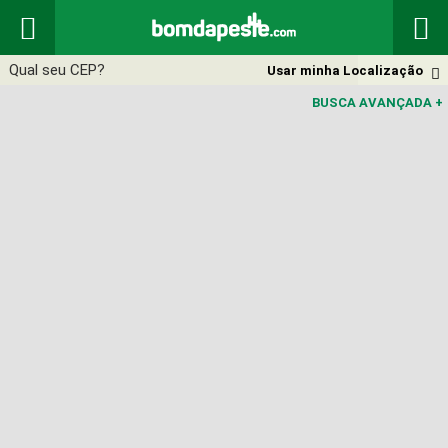


Usar minha Localização

BUSCA AVANÇADA
+