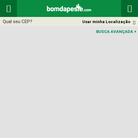


Usar minha Localização

BUSCA AVANÇADA
+