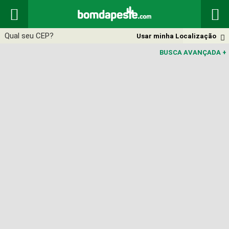


Usar minha Localização

BUSCA AVANÇADA
+