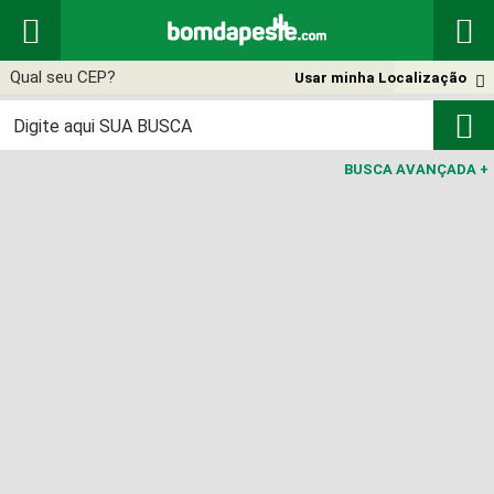


Usar minha Localização


BUSCA AVANÇADA
+