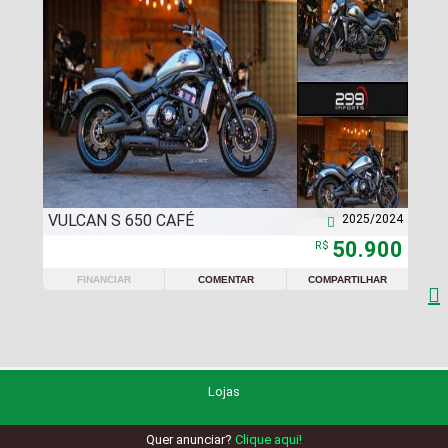
VULCAN S 650 CAFÉ
2025/2024

50.900
R$
FINANCIAR
COMENTAR
COMPARTILHAR

Lojas
Quer anunciar?
Clique aqui!