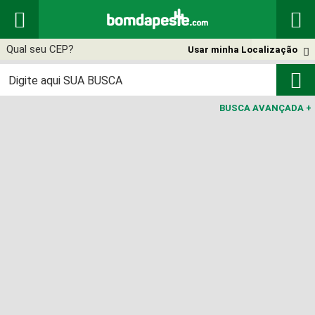


Usar minha Localização


BUSCA AVANÇADA
+