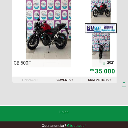
CB 500F
2021

35.000
R$
FINANCIAR
COMENTAR
COMPARTILHAR

Lojas
Quer anunciar?
Clique aqui!