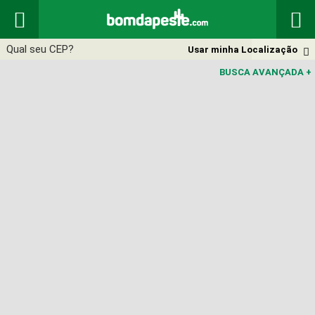


Usar minha Localização

BUSCA AVANÇADA
+