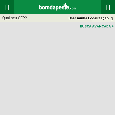


Usar minha Localização

BUSCA AVANÇADA
+