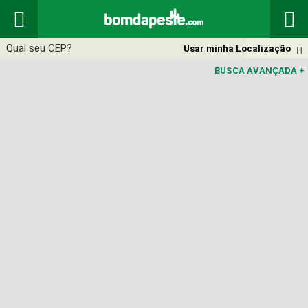


Usar minha Localização

BUSCA AVANÇADA
+