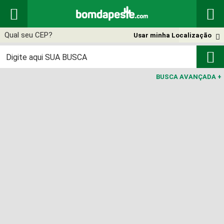


Usar minha Localização


BUSCA AVANÇADA
+