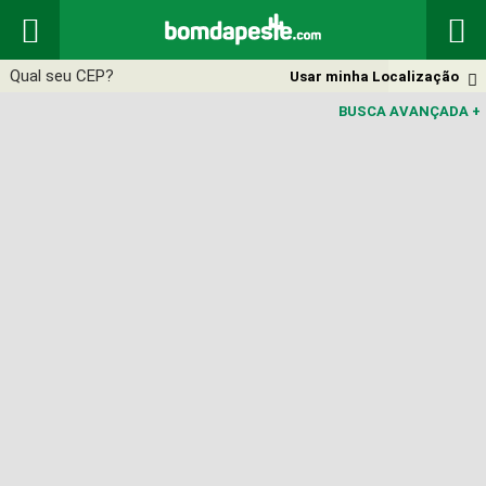


Usar minha Localização

BUSCA AVANÇADA
+