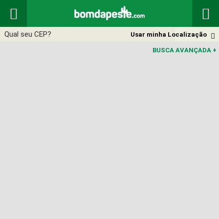


Usar minha Localização

BUSCA AVANÇADA
+