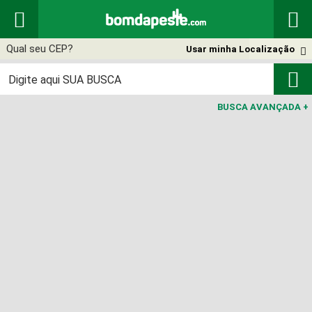


Usar minha Localização


BUSCA AVANÇADA
+