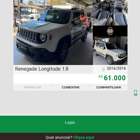
Renegade Longitude 1.8
2016/2016

61.000
R$
FINANCIAR
COMENTAR
COMPARTILHAR

Lojas
Quer anunciar?
Clique aqui!