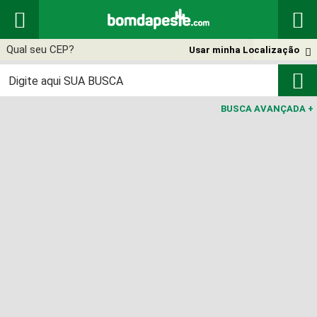


Usar minha Localização


BUSCA AVANÇADA
+