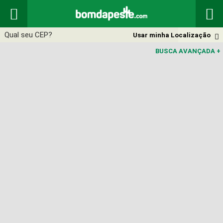


Usar minha Localização

BUSCA AVANÇADA
+