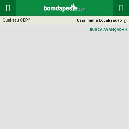


Usar minha Localização

BUSCA AVANÇADA
+