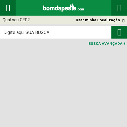


Usar minha Localização


BUSCA AVANÇADA
+