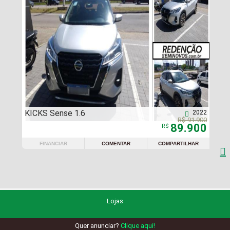
KICKS Sense 1.6
2022

R$ 91.900
89.900
R$
FINANCIAR
COMENTAR
COMPARTILHAR

Lojas
Quer anunciar?
Clique aqui!