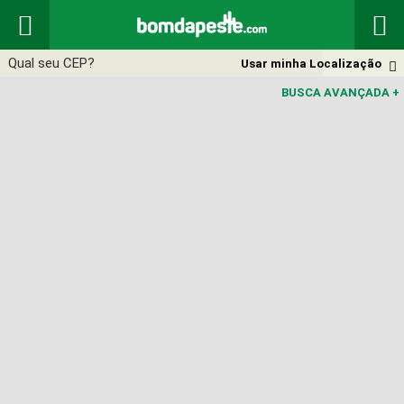


Usar minha Localização

BUSCA AVANÇADA
+