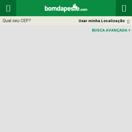


Usar minha Localização

BUSCA AVANÇADA
+