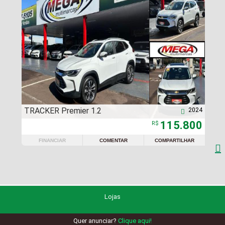
TRACKER Premier 1.2
2024

115.800
R$
FINANCIAR
COMENTAR
COMPARTILHAR

Lojas
Quer anunciar?
Clique aqui!