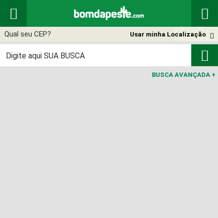


Usar minha Localização


BUSCA AVANÇADA
+