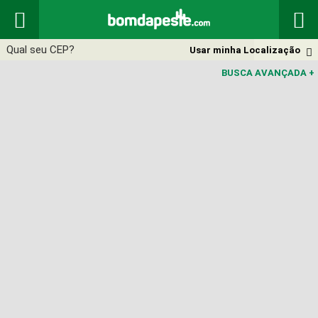


Usar minha Localização

BUSCA AVANÇADA
+