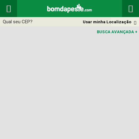


Usar minha Localização

BUSCA AVANÇADA
+