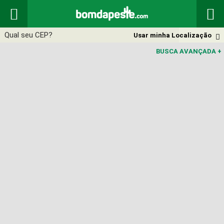


Usar minha Localização

BUSCA AVANÇADA
+