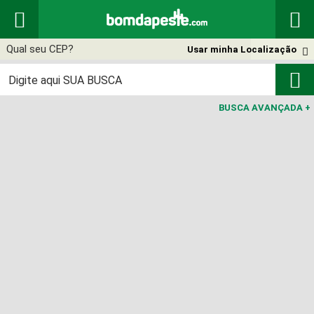


Usar minha Localização


BUSCA AVANÇADA
+