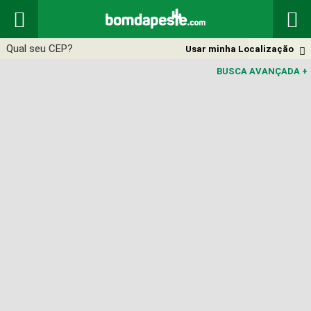


Usar minha Localização

BUSCA AVANÇADA
+