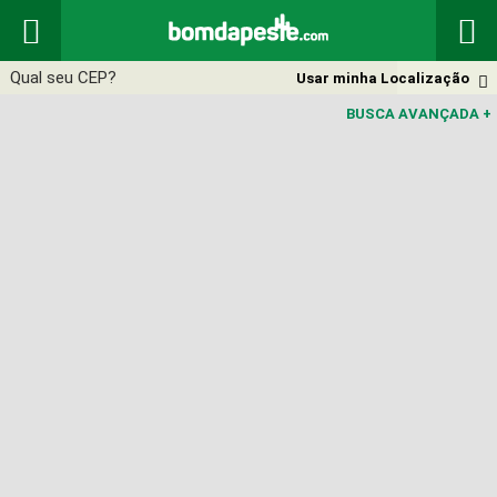


Usar minha Localização

BUSCA AVANÇADA
+