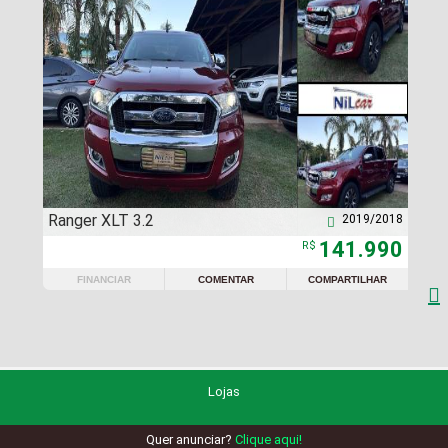
Ranger XLT 3.2
2019/2018

141.990
R$
FINANCIAR
COMENTAR
COMPARTILHAR

Lojas
Quer anunciar?
Clique aqui!