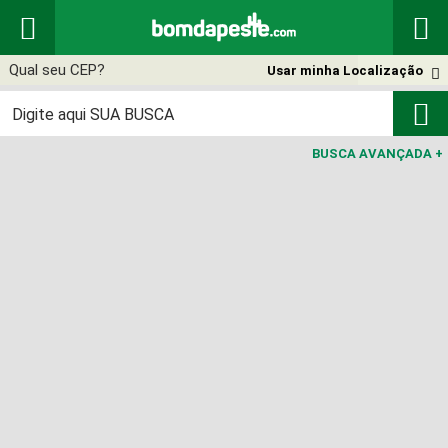


Usar minha Localização


BUSCA AVANÇADA
+