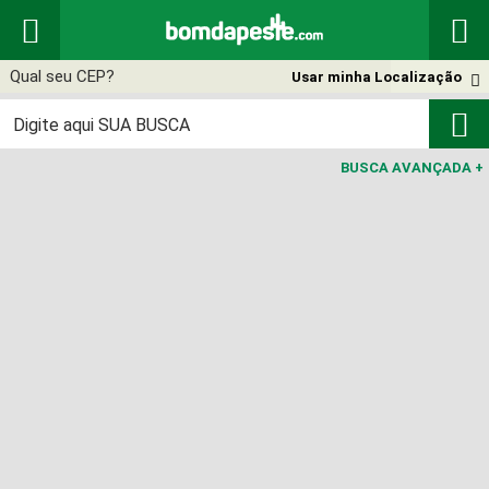


Usar minha Localização


BUSCA AVANÇADA
+