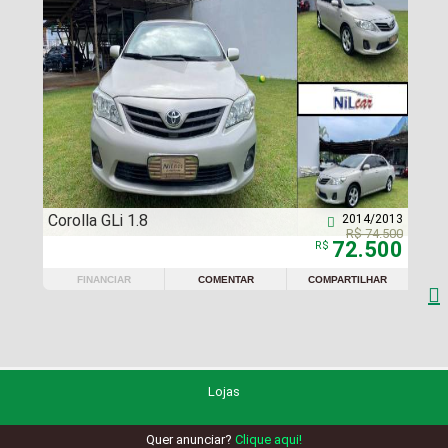
Corolla GLi 1.8
2014/2013

R$ 74.500
72.500
R$
FINANCIAR
COMENTAR
COMPARTILHAR

Lojas
Quer anunciar?
Clique aqui!